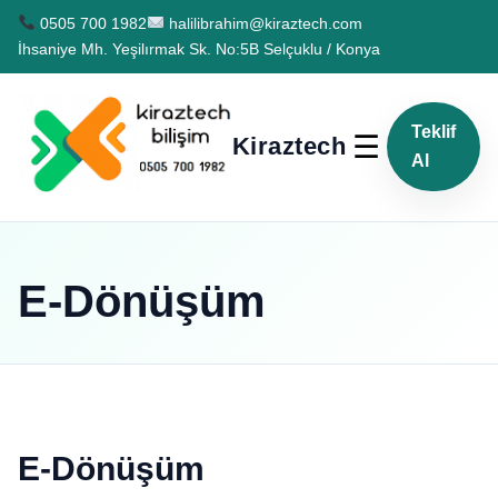
0505 700 1982
halilibrahim@kiraztech.com
İhsaniye Mh. Yeşilırmak Sk. No:5B Selçuklu / Konya
Teklif
☰
Kiraztech
Al
E-Dönüşüm
E-Dönüşüm